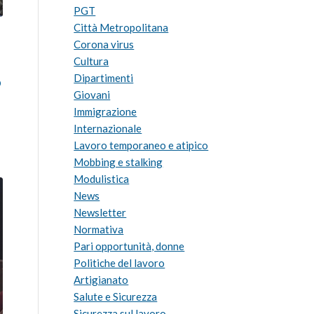
PGT
Città Metropolitana
Corona virus
Cultura
Dipartimenti
o
Giovani
Immigrazione
Internazionale
Lavoro temporaneo e atipico
Mobbing e stalking
Modulistica
News
Newsletter
Normativa
Pari opportunità, donne
Politiche del lavoro
Artigianato
Salute e Sicurezza
Sicurezza sul lavoro