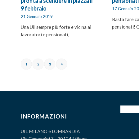
pensionati
pronta a scendere in piazza il
9 febbraio
17 Gennaio 2
21 Gennaio 2019
Basta fare ca
pensionati! 
Una Uil sempre più forte e vicina ai
lavoratori e pensionati,…
1
2
3
4
INFORMAZIONI
UIL MILANO e LOMBARDIA
Via Campanini 7 - 20124 Milano