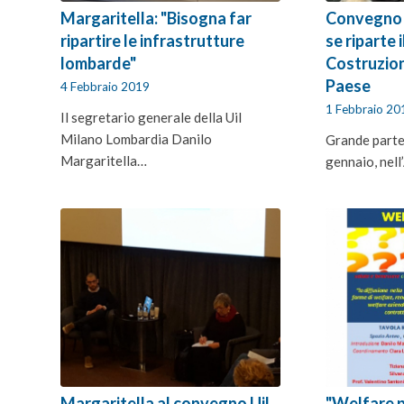
Margaritella: "Bisogna far
Convegno F
ripartire le infrastrutture
se riparte 
lombarde"
Costruzioni
Paese
4 Febbraio 2019
1 Febbraio 20
Il segretario generale della Uil
Milano Lombardia Danilo
Grande parte
Margaritella…
gennaio, nel
Margaritella al convegno Uil
"Welfare p