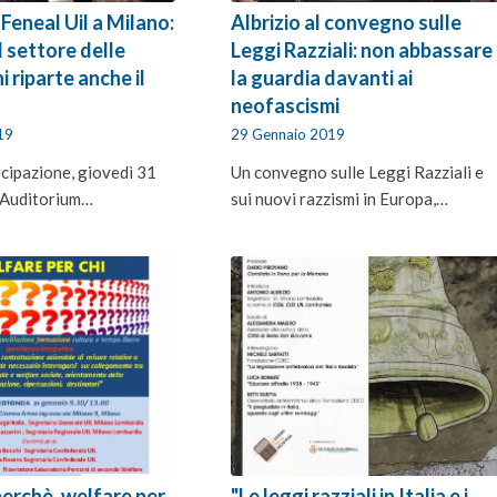
eneal Uil a Milano:
Albrizio al convegno sulle
il settore delle
Leggi Razziali: non abbassare
 riparte anche il
la guardia davanti ai
neofascismi
19
29 Gennaio 2019
cipazione, giovedì 31
Un convegno sulle Leggi Razziali e
l’Auditorium…
sui nuovi razzismi in Europa,…
erchè, welfare per
"Le leggi razziali in Italia e i