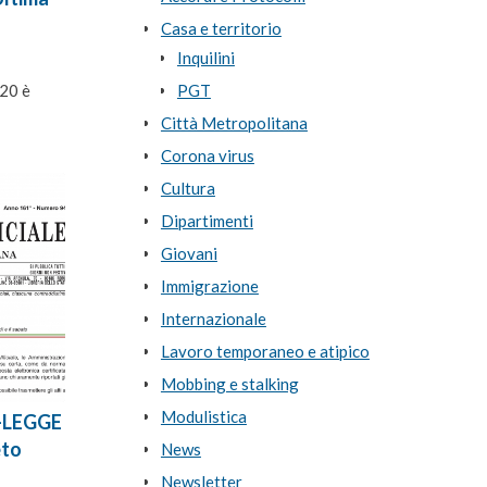
Casa e territorio
Inquilini
20 è
PGT
Città Metropolitana
Corona virus
Cultura
Dipartimenti
Giovani
Immigrazione
Internazionale
Lavoro temporaneo e atipico
Mobbing e stalking
Modulistica
O-LEGGE
eto
News
Newsletter