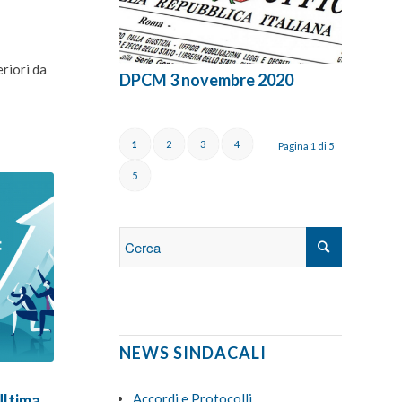
eriori da
DPCM 3 novembre 2020
1
2
3
4
Pagina 1 di 5
5
NEWS SINDACALI
Ultima
Accordi e Protocolli