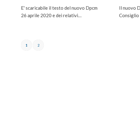
E' scaricabile il testo del nuovo Dpcm
Il nuovo 
26 aprile 2020 e dei relativi…
Consiglio 
1
2