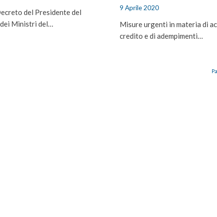
9 Aprile 2020
Decreto del Presidente del
dei Ministri del…
Misure urgenti in materia di a
credito e di adempimenti…
Pa