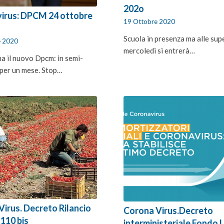
202o
irus: DPCM 24 ottobre
19 Ottobre 2020
Scuola in presenza ma alle sup
e 2020
mercoledì si entrerà…
a il nuovo Dpcm: in semi-
per un mese. Stop…
irus. Decreto Rilancio
Corona Virus.Decreto
 110 bis
interministeriale Fondo 