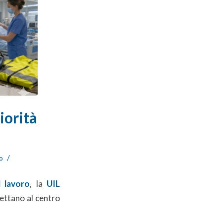
iorità
/
o
l lavoro
, la
UIL
mettano al centro