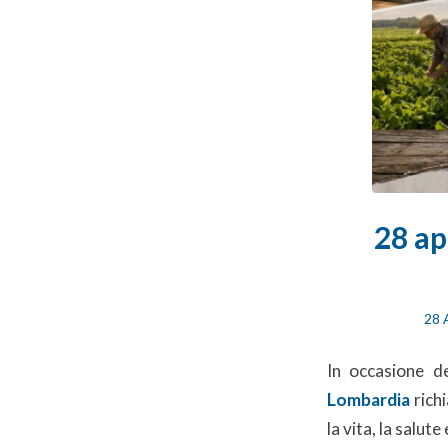
28 ap
28 
In occasione d
Lombardia
richi
la vita, la salute