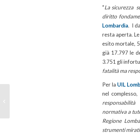
“
La sicurezza s
diritto fondame
Lombardia
. I d
resta aperta. L
esito mortale, 
già 17.797 le d
3.751 gli infortu
fatalità ma resp
Per la
UIL Lomb
nel complesso, 
Lavoro: in lombardia
cassa straordinaria a
responsabilità
+71%
normativa a tute
Regione Lombard
strumenti mirati 