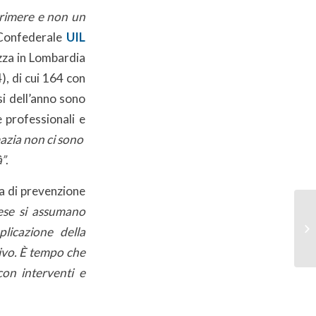
primere e non un
 Confederale
UIL
ezza in Lombardia
, di cui 164 con
i dell’anno sono
 professionali e
mazia non ci sono
à”
.
ma di prevenzione
ese si assumano
licazione della
tivo. È tempo che
con interventi e