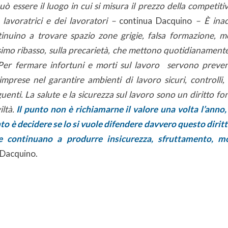
uò essere il luogo in cui si misura il prezzo della competiti
e lavoratrici e dei lavoratori –
continua Dacquino
– È inac
nuino a trovare spazio zone grigie, falsa formazione, mo
imo ribasso, sulla precarietà, che mettono quotidianamente 
Per fermare infortuni e morti sul lavoro servono preve
mprese nel garantire ambienti di lavoro sicuri, controlli, 
uenti. La salute e la sicurezza sul lavoro sono un diritto 
iltà.
Il punto non è richiamarne il valore una volta l’anno
nto è decidere se lo si vuole difendere davvero questo dirit
e continuano a produrre insicurezza, sfruttamento, mo
 Dacquino.