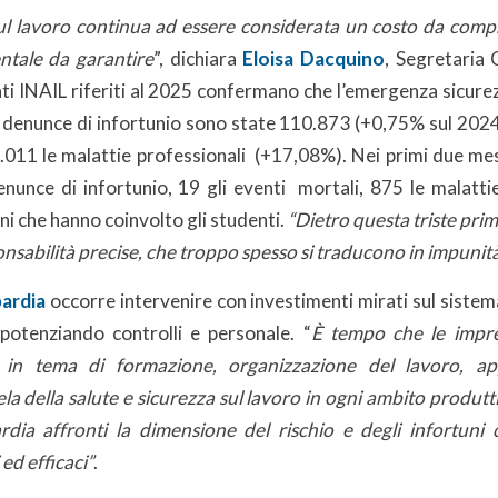
ul lavoro continua ad essere considerata un costo da com
ntale da garantire
”, dichiara
Eloisa Dacquino
, Segretaria
ati INAIL riferiti al 2025 confermano che l’emergenza sicur
e denunce di infortunio sono state 110.873 (+0,75% sul 2024)
5.011 le malattie professionali (+17,08%). Nei primi due mes
enunce di infortunio, 19 gli eventi mortali, 875 le malattie
ni che hanno coinvolto gli studenti.
“Dietro questa triste pri
onsabilità precise, che troppo spesso si traducono in impunit
ardia
occorre intervenire con investimenti mirati sul siste
potenziando controlli e personale. “
È tempo che le impr
 in tema di formazione, organizzazione del lavoro, app
la della salute e sicurezza sul lavoro in ogni ambito produt
ia affronti la dimensione del rischio e degli infortuni 
ed efficaci”
.