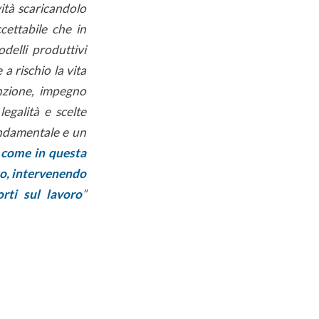
vità scaricandolo
cettabile che in
delli produttivi
a rischio la vita
nzione, impegno
legalità e scelte
fondamentale e un
, come in questa
to, intervenendo
rti sul lavoro
”