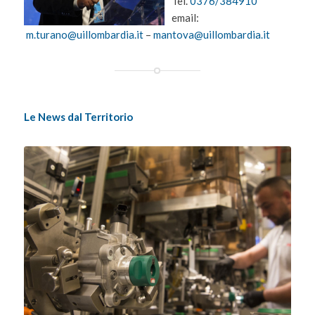
Tel.
0376/384910
email:
m.turano@uillombardia.it
–
mantova@uillombardia.it
Le News dal Territorio