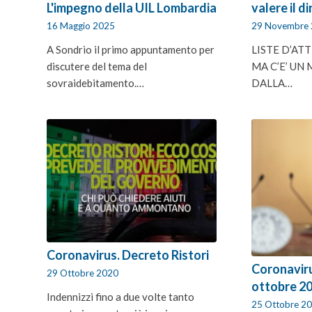
L'impegno della UIL Lombardia
valere il di
16 Maggio 2025
29 Novembre
A Sondrio il primo appuntamento per
LISTE D’AT
discutere del tema del
MA C’E’ UN
sovraidebitamento.…
DALLA…
Coronavirus. Decreto Ristori
Coronavir
29 Ottobre 2020
ottobre 2
Indennizzi fino a due volte tanto
25 Ottobre 2