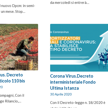
da mercoledì si entrerà…
l nuovo Dpcm: in semi-
 un mese. Stop…
rus. Decreto
Corona Virus.Decreto
ticolo 110 bis
interministeriale Fondo
20
Ultima Istanza
30 Aprile 2020
compagni, Con il
ge Rilancio,…
Con il Decreto-legge n. 18/2020 è