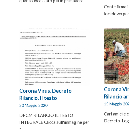
quanto incassato già in primavera…
Conte firma i
lockdown per
Corona Vi
Corona Virus. Decreto
Rilancio ar
Rilancio. Il testo
15 Maggio 20
20 Maggio 2020
Cari amici e 
DPCM RILANCIO IL TESTO
Decreto-Leg
INTEGRALE Clicca sull'immagine per
s…