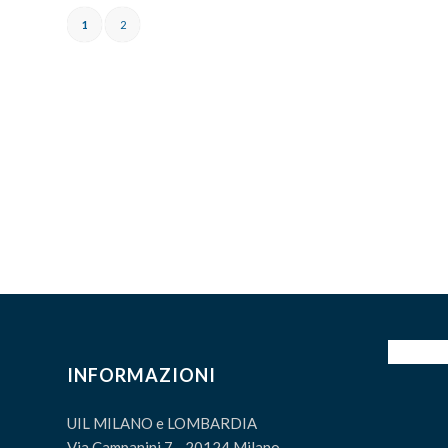
1
2
INFORMAZIONI
UIL MILANO e LOMBARDIA
Via Campanini 7 - 20124 Milano