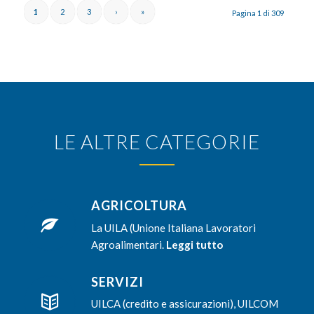
1
2
3
›
»
Pagina 1 di 309
LE ALTRE CATEGORIE
AGRICOLTURA
La UILA (Unione Italiana Lavoratori
Agroalimentari.
Leggi tutto
SERVIZI
UILCA (credito e assicurazioni), UILCOM