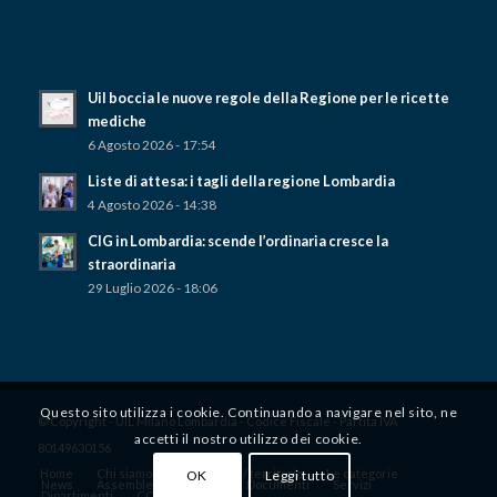
Uil boccia le nuove regole della Regione per le ricette
mediche
6 Agosto 2026 - 17:54
Liste di attesa: i tagli della regione Lombardia
4 Agosto 2026 - 14:38
CIG in Lombardia: scende l’ordinaria cresce la
straordinaria
29 Luglio 2026 - 18:06
Questo sito utilizza i cookie. Continuando a navigare nel sito, ne
© Copyright - UIL Milano Lombardia - Codice Fiscale - Partita IVA
accetti il ​​nostro utilizzo dei cookie.
80149630156
Home
Chi siamo
Dove siamo / territorio
Le categorie
OK
Leggi tutto
News
Assemblee territoriali
Documenti
Servizi
Dipartimenti
CONVENZIONI UIL