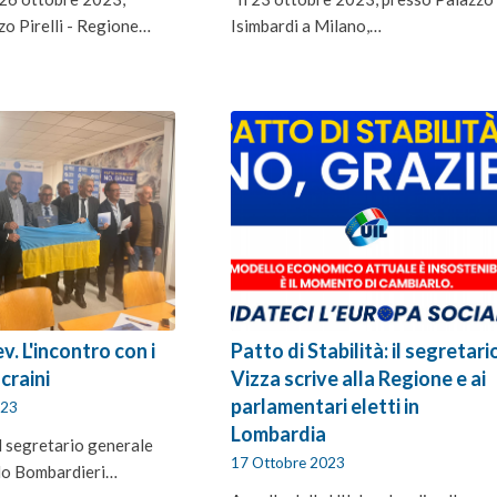
zo Pirelli - Regione…
Isimbardi a Milano,…
ev. L'incontro con i
Patto di Stabilità: il segretari
craini
Vizza scrive alla Regione e ai
parlamentari eletti in
023
Lombardia
l segretario generale
17 Ottobre 2023
lo Bombardieri…