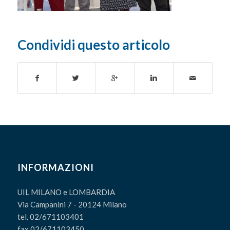
Condividi questo articolo
INFORMAZIONI
UIL MILANO e LOMBARDIA
Via Campanini 7 - 20124 Milano
tel. 02/671103401
fax 02/671103450