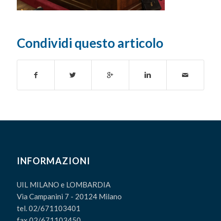
Condividi questo articolo
INFORMAZIONI
UIL MILANO e LOMBARDIA
Via Campanini 7 - 20124 Milano
tel. 02/671103401
fax 02/671103450