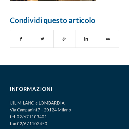
Condividi questo articolo
INFORMAZIONI
UIL MILANO e LOMBARDIA
Via Campanini 7 - 20124 Milano
tel. 02/671103401
fax 02/671103450