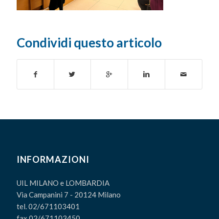
Condividi questo articolo
INFORMAZIONI
UIL MILANO e LOMBARDIA
Via Campanini 7 - 20124 Milano
tel. 02/671103401
fax 02/671103450