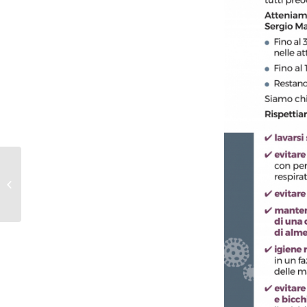
8 marzo: CGIL, CISL e
UIL lanciano un
concorso per le scuole