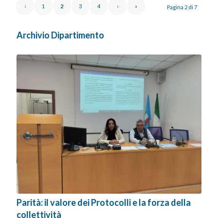
‹
1
2
3
4
›
»
Pagina 2 di 7
Archivio Dipartimento
Parità: il valore dei Protocolli e la forza della
collettività