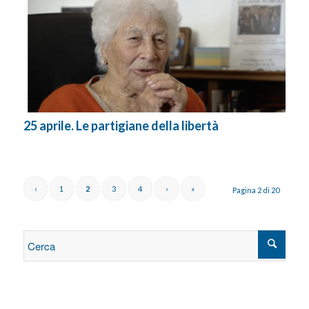
25 aprile. Le partigiane della libertà
‹
1
2
3
4
›
»
Pagina 2 di 20