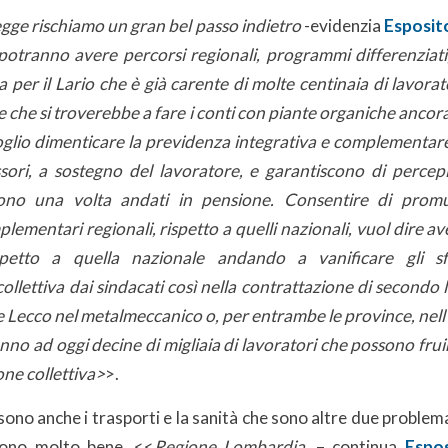
gge rischiamo un gran bel passo indietro
-evidenzia
Esposit
potranno avere percorsi regionali, programmi differenziati,
per il Lario che è già carente di molte centinaia di lavorato
 che si troverebbe a fare i conti con piante organiche ancor
glio dimenticare la previdenza integrativa e complementare.
sori, a sostegno del lavoratore, e garantiscono di percepi
vono una volta andati in pensione. Consentire di prom
ementari regionali, rispetto a quelli nazionali, vuol dire a
spetto a quella nazionale andando a vanificare gli sfo
ollettiva dai sindacati così nella contrattazione di secondo 
e Lecco nel metalmeccanico o, per entrambe le province, nell’
anno ad oggi decine di migliaia di lavoratori che possono fruir
ne collettiva>
>.
 sono anche i trasporti e la sanità che sono altre due probl
ono molto bene. <<
Regione Lombardia,
– continua
Espo