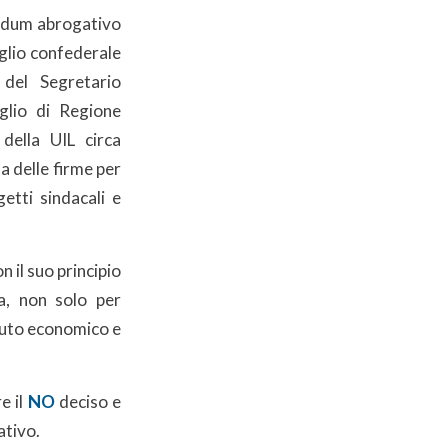
rendum abrogativo
siglio confederale
 del Segretario
glio di Regione
 della UIL circa
ta delle firme per
etti sindacali e
n il suo principio
a, non solo per
suto economico e
e il
NO
deciso e
ativo.