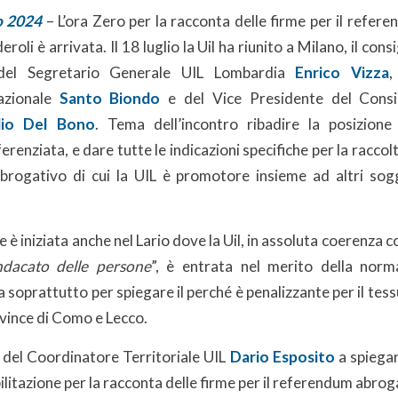
o 2024
– L’ora Zero per la racconta delle firme per il refe
roli è arrivata. Il 18 luglio la Uil ha riunito a Milano, il con
 del Segretario Generale UIL Lombardia
Enrico Vizza
,
azionale
Santo Biondo
e del Vice Presidente del Consi
lio Del Bono
. Tema dell’incontro ribadire la posizione
renziata, e dare tutte le indicazioni specifiche per la raccol
brogativo di cui la UIL è promotore insieme ad altri sogg
e è iniziata anche nel Lario dove la Uil, in assoluta coerenza co
indacato delle persone
”, è entrata nel merito della norm
soprattutto per spiegare il perché è penalizzante per il tes
ovince di Como e Lecco.
e del Coordinatore Territoriale UIL
Dario Esposito
a spiegar
bilitazione per la racconta delle firme per il referendum abrog