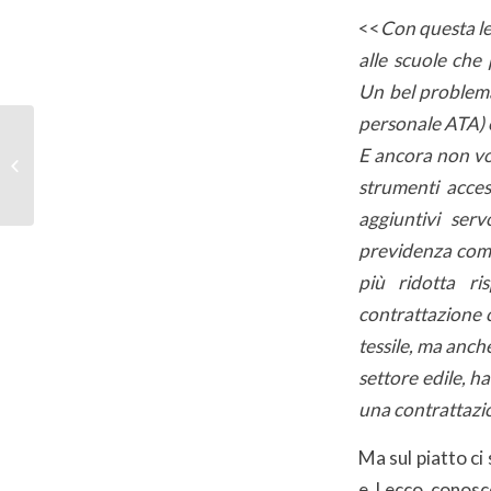
<<
Con questa le
alle scuole che 
Un bel problema 
personale ATA) e
Varese: in Prefettura
E ancora non vo
firmati due importanti
protocolli per il lavoro a
strumenti acces
favore...
aggiuntivi ser
previdenza compl
più ridotta ri
contrattazione c
tessile, ma anch
settore edile, h
una contrattazio
Ma sul piatto ci
e Lecco conosc