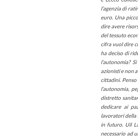
l’agenzia di rat
euro. Una picco
dire avere risor
del tessuto eco
cifra vuol dire 
ha deciso di ri
l’autonomia? Si
azionisti e non 
cittadini. Penso
l’autonomia, pe
distretto sanita
dedicare ai paz
lavoratori della
in futuro. Uil 
necessario ad u