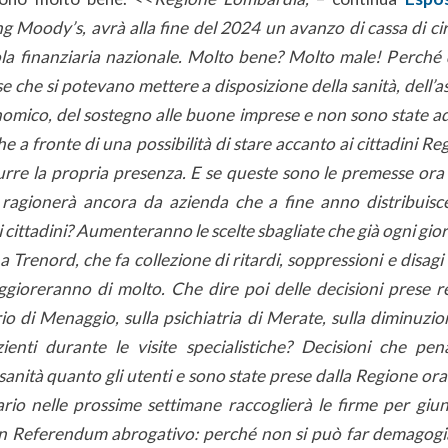
ing Moody’s, avrà alla fine del 2024 un avanzo di cassa di cir
la finanziaria nazionale. Molto bene? Molto male! Perché q
se che si potevano mettere a disposizione della sanità, dell’as
nomico, del sostegno alle buone imprese e non sono state a
che a fronte di una possibilità di stare accanto ai cittadini 
durre la propria presenza. E se queste sono le premesse ora
 ragionerà ancora da azienda che a fine anno distribuisce 
ai cittadini? Aumenteranno le scelte sbagliate che già ogni gio
 a Trenord, che fa collezione di ritardi, soppressioni e disagi
ggioreranno di molto. Che dire poi delle decisioni prese 
rio di Menaggio, sulla psichiatria di Merate, sulla diminuz
ienti durante le visite specialistiche? Decisioni che pen
 sanità quanto gli utenti e sono state prese dalla Regione ora
Lario nelle prossime settimane raccoglierà le firme per gi
n Referendum abrogativo: perché non si può far demagogia 