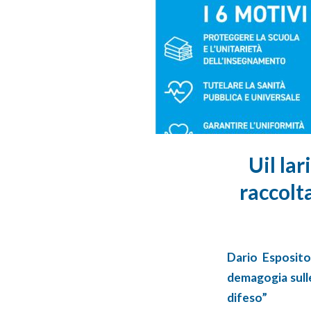
Uil lar
raccolt
Dario Esposito
demagogia sulle
difeso”