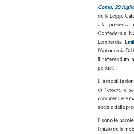
Como, 20 lugli
della Legge Calde
alla presenza
Confederale N
Lombardia
Emi
l’Autonomia Diffe
il referendum a
politici.
E la mobilitazion
di “
essere il s
comprendere ma 
sociale delle pr
E sono le parol
l’inizio della mo