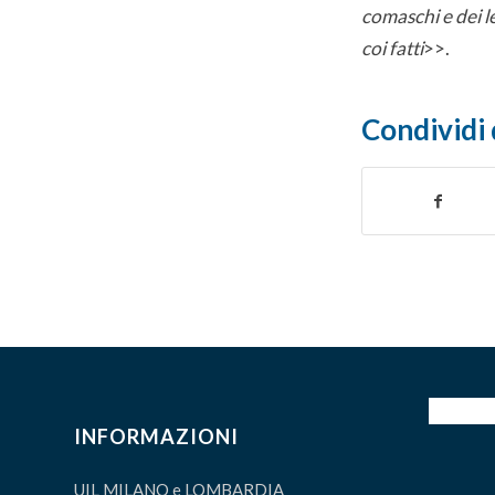
comaschi e dei le
coi fatti
>>.
Condividi 
INFORMAZIONI
UIL MILANO e LOMBARDIA