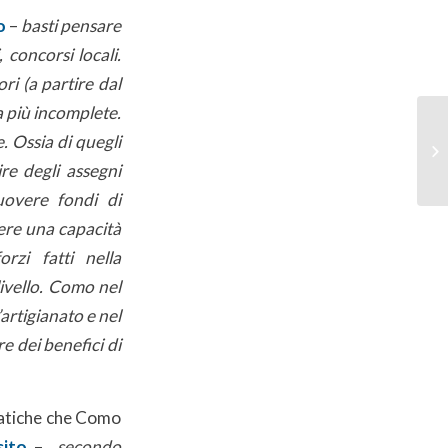
o
–
basti pensare
 concorsi locali.
ri (a partire dal
a più incomplete.
 Ossia di quegli
re degli assegni
uovere fondi di
vere una capacità
rzi fatti nella
livello. Como nel
artigianato e nel
e dei benefici di
ematiche che Como
sito
–
secondo