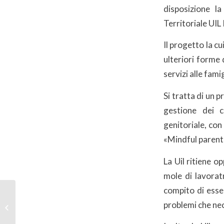
disposizione l
Territoriale UIL
Il progetto la c
ulteriori forme 
servizi alle fami
Si tratta di un p
gestione dei co
genitoriale, con
«Mindful parent
La Uil ritiene o
mole di lavorat
compito di esser
UIL Lombardia apre lo
problemi che nec
sportello per le pari
opportunità