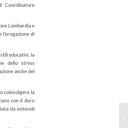
il Coordinatore
gione Lombardia e
e l’erogazione di
tili educativi, la
one dello stress
cazione anche del
io coinvolgere la
tano con il duro
olata da notevoli