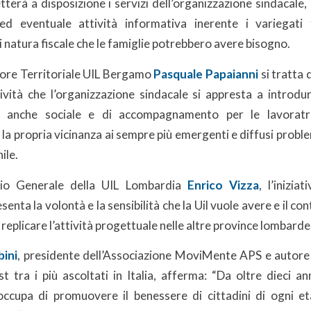
etterà a disposizione i servizi dell’organizzazione sindacale,
ed eventuale attività informativa inerente i variegati
di natura fiscale che le famiglie potrebbero avere bisogno.
tore Territoriale UIL Bergamo
Pasquale Papaianni
si tratta 
ività che l’organizzazione sindacale si appresta a introdu
e anche sociale e di accompagnamento per le lavoratri
a propria vicinanza ai sempre più emergenti e diffusi problem
ile.
rio Generale della UIL Lombardia
Enrico Vizza
, l’inizia
ta la volontà e la sensibilità che la Uil vuole avere e il c
 a replicare l’attività progettuale nelle altre province lombarde
bini
, presidente dell’Associazione MoviMente APS e autore
t tra i più ascoltati in Italia, afferma: “Da oltre dieci an
cupa di promuovere il benessere di cittadini di ogni et