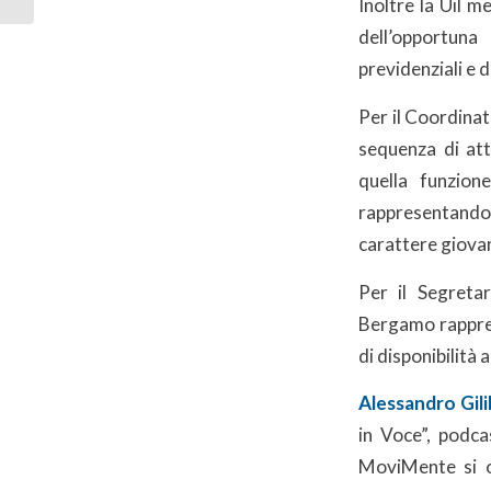
Inoltre la Uil m
dell’opportuna 
previdenziali e 
Per il Coordina
sequenza di att
quella funzion
rappresentando l
carattere giovan
Per il Segreta
Bergamo rappresen
di disponibilità
Alessandro Gili
in Voce”, podcas
MoviMente si oc