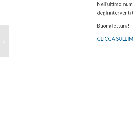
Nell’ultimo nu
degli interventi
Buona lettura!
Educhiamoci alla
CLICCA SULL’
sostenibilità