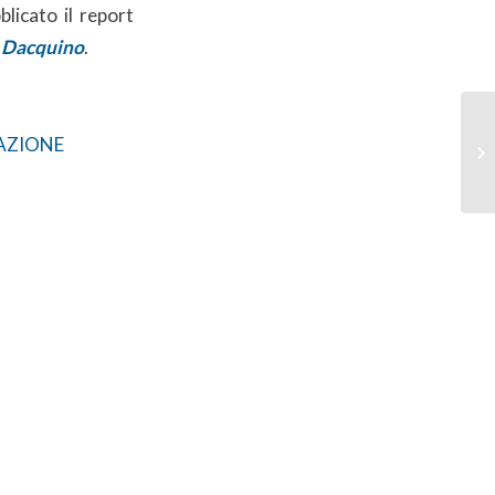
blicato il report
 Dacquino
.
RAZIONE