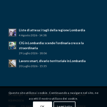
Liste di attesa: i tagli della regione Lombardia
4 Agosto 2026 - 14:38
CIG in Lombardia: scende l’ordinaria cresce la
straordinaria
29 Luglio 2026 - 18:06
Lavoro smart, divario territoriale in Lombardia
20 Luglio 2026 - 15:35
Questo sito utilizza i cookie. Continuando a navigare nel sito, ne
© Copyright - UIL Milano Lombardia - Codice Fiscale - Partita IVA
accetti il ​​nostro utilizzo dei cookie.
80149630156
Home
Chi siamo
Dove siamo / territorio
Le categorie
OK
Leggi tutto