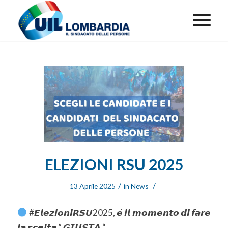
ELEZIONI RSU 2025
/
/
13 Aprile 2025
in
News
#𝙀𝙡𝙚𝙯𝙞𝙤𝙣𝙞𝙍𝙎𝙐2025, 𝙚̀ 𝙞𝙡 𝙢𝙤𝙢𝙚𝙣𝙩𝙤 𝙙𝙞 𝙛𝙖𝙧𝙚
𝙡𝙖 𝙨𝙘𝙚𝙡𝙩𝙖 ” 𝙂𝙄𝙐𝙎𝙏𝘼 “.