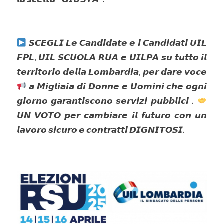
𝙎𝘾𝙀𝙂𝙇𝙄 𝙇𝙚 𝘾𝙖𝙣𝙙𝙞𝙙𝙖𝙩𝙚 𝙚 𝙞 𝘾𝙖𝙣𝙙𝙞𝙙𝙖𝙩𝙞 𝙐𝙄𝙇
𝙁𝙋𝙇, 𝙐𝙄𝙇 𝙎𝘾𝙐𝙊𝙇𝘼 𝙍𝙐𝘼 𝙚 𝙐𝙄𝙇𝙋𝘼 𝙨𝙪 𝙩𝙪𝙩𝙩𝙤 𝙞𝙡
𝙩𝙚𝙧𝙧𝙞𝙩𝙤𝙧𝙞𝙤 𝙙𝙚𝙡𝙡𝙖 𝙇𝙤𝙢𝙗𝙖𝙧𝙙𝙞𝙖, 𝙥𝙚𝙧 𝙙𝙖𝙧𝙚 𝙫𝙤𝙘𝙚
𝙖 𝙈𝙞𝙜𝙡𝙞𝙖𝙞𝙖 𝙙𝙞 𝘿𝙤𝙣𝙣𝙚 𝙚 𝙐𝙤𝙢𝙞𝙣𝙞 𝙘𝙝𝙚 𝙤𝙜𝙣𝙞
𝙜𝙞𝙤𝙧𝙣𝙤 𝙜𝙖𝙧𝙖𝙣𝙩𝙞𝙨𝙘𝙤𝙣𝙤 𝙨𝙚𝙧𝙫𝙞𝙯𝙞 𝙥𝙪𝙗𝙗𝙡𝙞𝙘𝙞 .
𝙐𝙉 𝙑𝙊𝙏𝙊 𝙥𝙚𝙧 𝙘𝙖𝙢𝙗𝙞𝙖𝙧𝙚 𝙞𝙡 𝙛𝙪𝙩𝙪𝙧𝙤 𝙘𝙤𝙣 𝙪𝙣
𝙡𝙖𝙫𝙤𝙧𝙤 𝙨𝙞𝙘𝙪𝙧𝙤 𝙚 𝙘𝙤𝙣𝙩𝙧𝙖𝙩𝙩𝙞 𝘿𝙄𝙂𝙉𝙄𝙏𝙊𝙎𝙄.