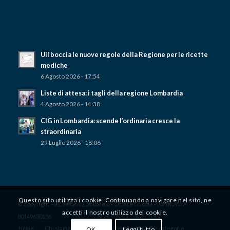
Uil boccia le nuove regole della Regione per le ricette
mediche
6 Agosto 2026 - 17:54
Liste di attesa: i tagli della regione Lombardia
4 Agosto 2026 - 14:38
CIG in Lombardia: scende l’ordinaria cresce la
straordinaria
29 Luglio 2026 - 18:06
Questo sito utilizza i cookie. Continuando a navigare nel sito, ne
© Copyright - UIL Milano Lombardia - Codice Fiscale - Partita IVA
accetti il ​​nostro utilizzo dei cookie.
80149630156
Home
Chi siamo
Dove siamo / territorio
Le categorie
OK
Leggi tutto