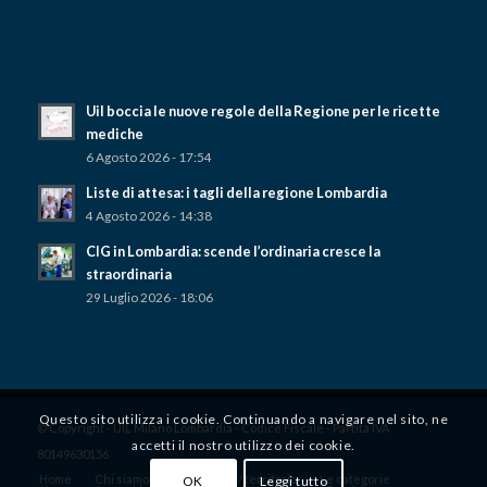
Uil boccia le nuove regole della Regione per le ricette
mediche
6 Agosto 2026 - 17:54
Liste di attesa: i tagli della regione Lombardia
4 Agosto 2026 - 14:38
CIG in Lombardia: scende l’ordinaria cresce la
straordinaria
29 Luglio 2026 - 18:06
Questo sito utilizza i cookie. Continuando a navigare nel sito, ne
© Copyright - UIL Milano Lombardia - Codice Fiscale - Partita IVA
accetti il ​​nostro utilizzo dei cookie.
80149630156
Home
Chi siamo
Dove siamo / territorio
Le categorie
OK
Leggi tutto