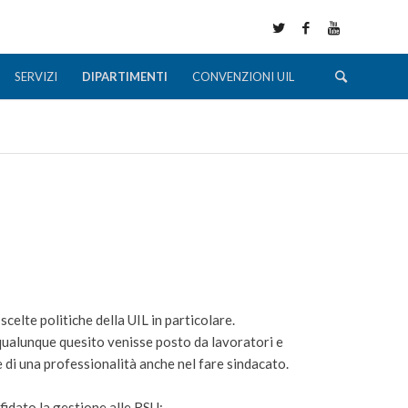
SERVIZI
DIPARTIMENTI
CONVENZIONI UIL
celte politiche della UIL in particolare.
a qualunque quesito venisse posto da lavoratori e
e di una professionalità anche nel fare sindacato.
ffidato la gestione alle RSU;