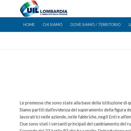
HOME
CHI SIAMO
DOVE SIAMO / TERRITORIO
L
Le premesse che sono state alla base della istituzione di qu
Siamo partiti dall’evidenza del superamento della figura de
lavoratrici nelle aziende, nelle fabbriche, negli Enti e al
Due sono stati i versanti principali del cambiamento del ruo
l’accordo del 23 luglio 93 che ha sancito l’introduzione nei