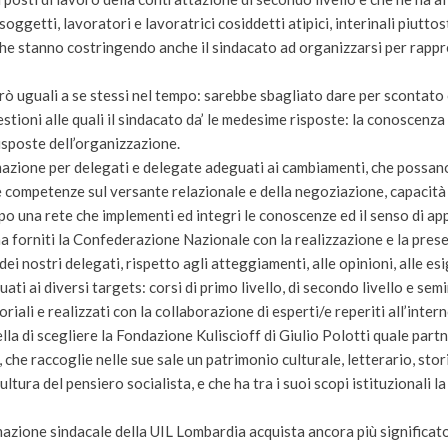
soggetti, lavoratori e lavoratrici cosiddetti atipici, interinali piutt
che stanno costringendo anche il sindacato ad organizzarsi per rapprese
rò uguali a se stessi nel tempo: sarebbe sbagliato dare per scontato ch
oni alle quali il sindacato da’ le medesime risposte: la conoscenza de
isposte dell’organizzazione.
azione per delegati e delegate adeguati ai cambiamenti, che possano 
 e competenze sul versante relazionale e della negoziazione, capacità 
po una rete che implementi ed integri le conoscenze ed il senso di a
e li ha forniti la Confederazione Nazionale con la realizzazione e la 
ei nostri delegati, rispetto agli atteggiamenti, alle opinioni, alle e
ti ai diversi targets: corsi di primo livello, di secondo livello e sem
iali e realizzati con la collaborazione di esperti/e reperiti all’inte
la di scegliere la Fondazione Kuliscioff di Giulio Polotti quale partne
che raccoglie nelle sue sale un patrimonio culturale, letterario, sto
a cultura del pensiero socialista, e che ha tra i suoi scopi istituzional
mazione sindacale della UIL Lombardia acquista ancora più significat