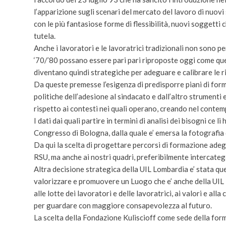
l’apparizione sugli scenari del mercato del lavoro di nuovi 
con le più fantasiose forme di flessibilità, nuovi soggetti 
tutela.
Anche i lavoratori e le lavoratrici tradizionali non sono pe
‘70/’80 possano essere pari pari riproposte oggi come questi
diventano quindi strategiche per adeguare e calibrare le r
Da queste premesse l’esigenza di predisporre piani di form
politiche dell’adesione al sindacato e dall’altro strumenti
rispetto ai contesti nei quali operano, creando nel contem
I dati dai quali partire in termini di analisi dei bisogni c
Congresso di Bologna, dalla quale e’ emersa la fotografia d
Da qui la scelta di progettare percorsi di formazione adegua
RSU, ma anche ai nostri quadri, preferibilmente intercategor
Altra decisione strategica della UIL Lombardia e’ stata quel
valorizzare e promuovere un Luogo che e’ anche della UIL , 
alle lotte dei lavoratori e delle lavoratrici, ai valori e all
per guardare con maggiore consapevolezza al futuro.
La scelta della Fondazione Kuliscioff come sede della for