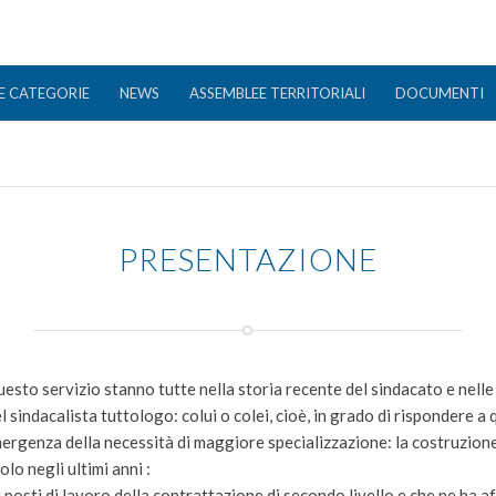
E CATEGORIE
NEWS
ASSEMBLEE TERRITORIALI
DOCUMENTI
PRESENTAZIONE
esto servizio stanno tutte nella storia recente del sindacato e nelle s
l sindacalista tuttologo: colui o colei, cioè, in grado di rispondere 
l’emergenza della necessità di maggiore specializzazione: la costruzion
lo negli ultimi anni :
 posti di lavoro della contrattazione di secondo livello e che ne ha a