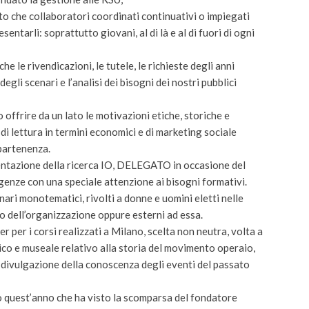
osto che collaboratori coordinati continuativi o impiegati
ntarli: soprattutto giovani, al di là e al di fuori di ogni
e le rivendicazioni, le tutele, le richieste degli anni
gli scenari e l’analisi dei bisogni dei nostri pubblici
offrire da un lato le motivazioni etiche, storiche e
di lettura in termini economici e di marketing sociale
ppartenenza.
presentazione della ricerca IO, DELEGATO in occasione del
sigenze con una speciale attenzione ai bisogni formativi.
inari monotematici, rivolti a donne e uomini eletti nelle
rno dell’organizzazione oppure esterni ad essa.
r per i corsi realizzati a Milano, scelta non neutra, volta a
rico e museale relativo alla storia del movimento operaio,
i la divulgazione della conoscenza degli eventi del passato
o quest’anno che ha visto la scomparsa del fondatore