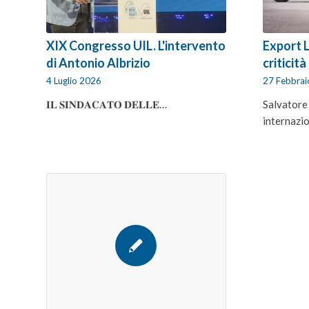
XIX Congresso UIL. L'intervento
Export 
di Antonio Albrizio
criticità
4 Luglio 2026
27 Febbra
𝐈𝐋 𝐒𝐈𝐍𝐃𝐀𝐂𝐀𝐓𝐎 𝐃𝐄𝐋𝐋𝐄…
Salvatore
internazi