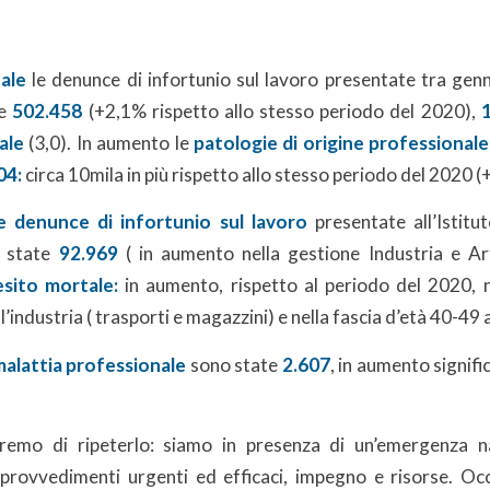
nale
le denunce di infortunio sul lavoro presentate tra ge
te
502.458
(+2,1% rispetto allo stesso periodo del 2020),
1
ale
(3,0). In aumento le
patologie di origine professionale
04:
circa 10mila in più rispetto allo stesso periodo del 2020 (
e denunce di infortunio sul lavoro
presentate all’Istitu
 state
92.969
( in aumento nella gestione Industria e Art
sito mortale:
in aumento, rispetto al periodo del 2020, n
l’industria ( trasporti e magazzini) e nella fascia d’età 40-49 
malattia professionale
sono state
2.607
, in aumento signifi
remo di ripeterlo: siamo in presenza di un’emergenza n
provvedimenti urgenti ed efficaci, impegno e risorse. Oc