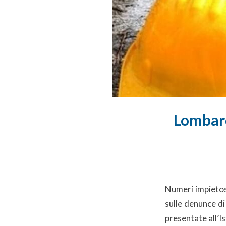
Lombard
Numeri impietosi
sulle denunce di
presentate all’I