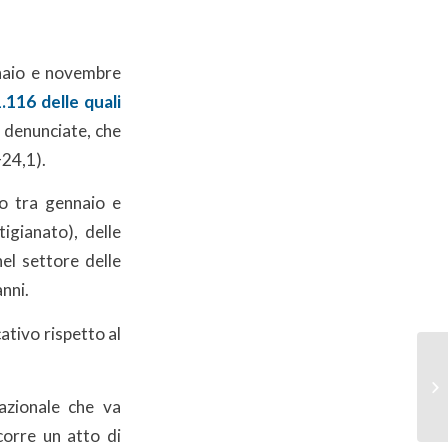
nnaio e novembre
.116 delle quali
denunciate, che
+24,1).
to tra gennaio e
igianato), delle
el settore delle
anni.
cativo rispetto al
azionale che va
corre un atto di