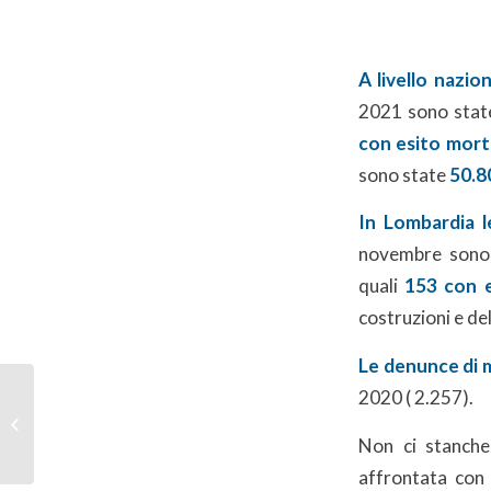
A livello nazio
2021 sono sta
con esito mort
sono state
50.8
In Lombardia l
novembre sono
quali
153 con e
costruzioni e del
Le denunce di 
2020 ( 2.257).
Convenzione Agos
Non ci stanche
affrontata con 