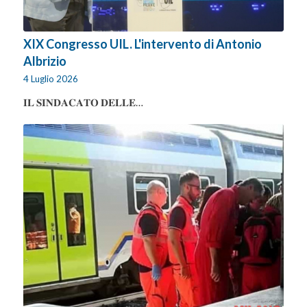
XIX Congresso UIL. L'intervento di Antonio
Albrizio
4 Luglio 2026
𝐈𝐋 𝐒𝐈𝐍𝐃𝐀𝐂𝐀𝐓𝐎 𝐃𝐄𝐋𝐋𝐄…