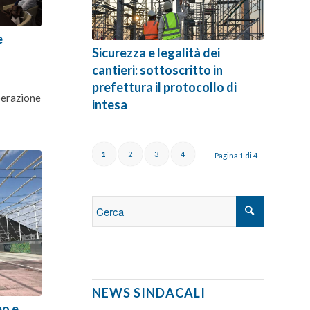
e
Sicurezza e legalità dei
i
cantieri: sottoscritto in
prefettura il protocollo di
perazione
intesa
1
2
3
4
Pagina 1 di 4
NEWS SINDACALI
po e