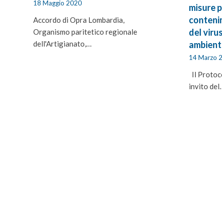
18 Maggio 2020
misure pe
conteni
Accordo di Opra Lombardia,
del viru
Organismo paritetico regionale
dell'Artigianato,…
ambienti
14 Marzo 
Il Protoco
invito del