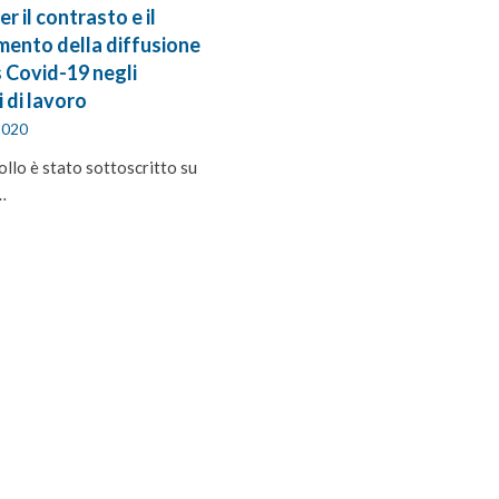
r il contrasto e il
mento della diffusione
s Covid-19 negli
 di lavoro
2020
llo è stato sottoscritto su
…