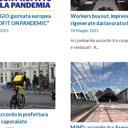
IO giornata europea
Workers buyout, impres
OFIT ON PANDEMIC”
rigenerate dai lavorator
 2021
18 Maggio 2021
In Lombardia accordo tra coo
e sindacati A…
accordo in prefettura
l caporalato
MIND: accordo tra Arex