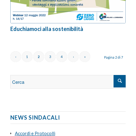
Educhiamoci alla sostenibilità
‹
1
2
3
4
›
»
Pagina 2 di 7
NEWS SINDACALI
Accordi e Protocolli