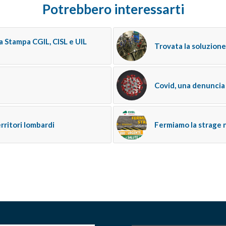
Potrebbero interessarti
 Stampa CGIL, CISL e UIL
Trovata la soluzione 
Covid, una denuncia
rritori lombardi
Fermiamo la strage n