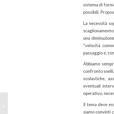
sistema di formaz
possibili. Propo
La necessità so
scaglionamento d
una diminuzione
“velocità comme
passaggio e, co
Abbiamo sempre 
confronto snelli
scolastiche, as
eventuali interv
operativo, necess
Coronavirus. Covid-19,
Il tema deve es
i contagi sul lavoro
sono oltre 54mila:
siamo convinti 