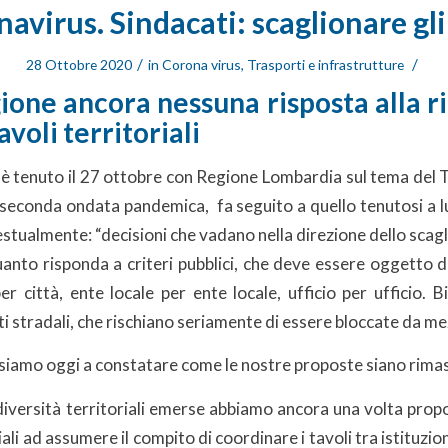
avirus. Sindacati: scaglionare gli
/
/
28 Ottobre 2020
in
Corona virus
,
Trasporti e infrastrutture
ione ancora nessuna risposta alla ri
tavoli territoriali
i è tenuto il 27 ottobre con Regione Lombardia sul tema del
a seconda ondata pandemica, fa seguito a quello tenutosi a lu
tualmente: “decisioni che vadano nella direzione dello scag
uanto risponda a criteri pubblici, che deve essere oggetto 
per città, ente locale per ente locale, ufficio per ufficio. B
ti stradali, che rischiano seriamente di essere bloccate da mez
iamo oggi a constatare come le nostre proposte siano rimas
diversità territoriali emerse abbiamo ancora una volta propo
ali ad assumere il compito di coordinare i tavoli tra istituzion