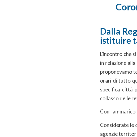
Coron
Dalla Reg
istituire 
L’incontro che s
in relazione all
proponevamo tes
orari di tutto q
specifica città 
collasso delle re
Con rammarico s
Considerate le 
agenzie territori