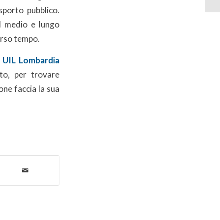
asporto pubblico.
ul medio e lungo
erso tempo.
 UIL Lombardia
to, per trovare
ione faccia la sua