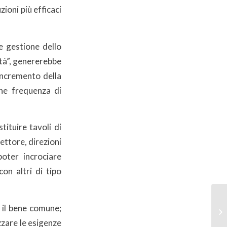
zioni più efficaci
e gestione dello
ttà”, genererebbe
incremento della
rne frequenza di
ituire tavoli di
ettore, direzioni
poter incrociare
con altri di tipo
 il bene comune;
zare le esigenze