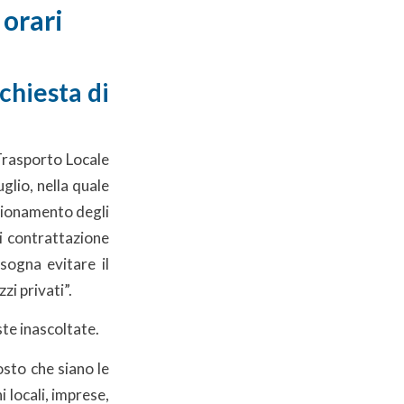
 orari
chiesta di
 Trasporto Locale
glio, nella quale
lionamento degli
di contrattazione
isogna evitare il
zi privati”.
te inascoltate.
sto che siano le
i locali, imprese,