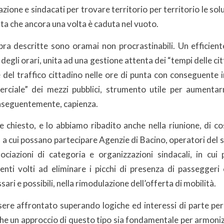
ione e sindacati per trovare territorio per territorio le solu
sta che ancora una volta è caduta nel vuoto.
pra descritte sono oramai non procrastinabili. Un efficient
egli orari, unita ad una gestione attenta dei “tempi delle ci
 del traffico cittadino nelle ore di punta con conseguente 
rciale” dei mezzi pubblici, strumento utile per aumenta
nseguentemente, capienza.
chiesto, e lo abbiamo ribadito anche nella riunione, di cost
, a cui possano partecipare Agenzie di Bacino, operatori del s
sociazioni di categoria e organizzazioni sindacali, in cui 
enti volti ad eliminare i picchi di presenza di passeggeri 
ari e possibili, nella rimodulazione dell’offerta di mobilità.
sere affrontato superando logiche ed interessi di parte per
che un approccio di questo tipo sia fondamentale per armoniz