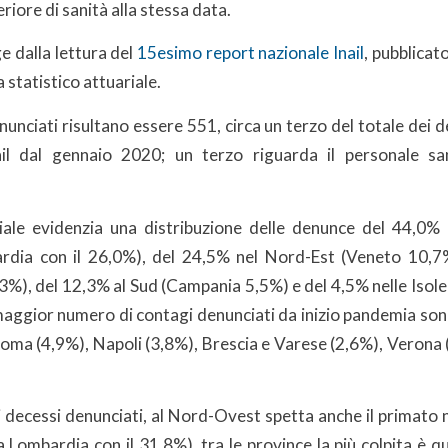
eriore di sanità alla stessa data.
e dalla lettura del
15esimo report nazionale Inail
, pubblicat
 statistico attuariale.
enunciati risultano essere 551, circa un terzo del totale dei d
nail dal gennaio 2020; un terzo riguarda il personale sa
toriale evidenzia una distribuzione delle denunce del 44,0
rdia con il 26,0%), del 24,5% nel Nord-Est (Veneto 10,7
3%), del 12,3% al Sud (Campania 5,5%) e del 4,5% nelle Isole (
 maggior numero di contagi denunciati da inizio pandemia son
Roma (4,9%), Napoli (3,8%), Brescia e Varese (2,6%), Verona
 decessi denunciati, al Nord-Ovest spetta anche il primato 
a Lombardia con il 31,8%), tra le province la più colpita è 