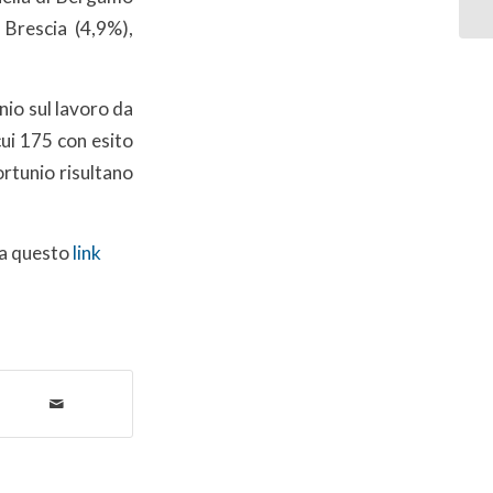
Brescia (4,9%),
nio sul lavoro da
ui 175 con esito
fortunio risultano
l a questo
link