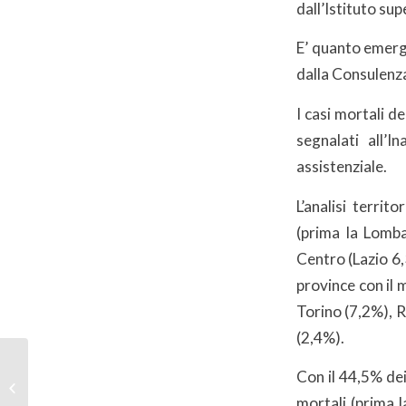
dall’Istituto sup
E’ quanto emerg
dalla Consulenza
I casi mortali d
segnalati all’I
assistenziale.
L’analisi terri
(prima la Lomba
Centro (Lazio 6,
province con il
Torino (7,2%), 
(2,4%).
Con il 44,5% dei
Giornata Mondiale
della Terra 2021
mortali (prima l