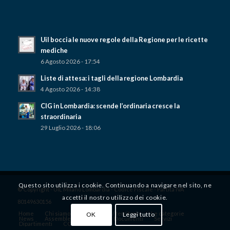
Uil boccia le nuove regole della Regione per le ricette
mediche
6 Agosto 2026 - 17:54
Liste di attesa: i tagli della regione Lombardia
4 Agosto 2026 - 14:38
CIG in Lombardia: scende l’ordinaria cresce la
straordinaria
29 Luglio 2026 - 18:06
Questo sito utilizza i cookie. Continuando a navigare nel sito, ne
© Copyright - UIL Milano Lombardia - Codice Fiscale - Partita IVA
accetti il ​​nostro utilizzo dei cookie.
80149630156
Home
Chi siamo
Dove siamo / territorio
Le categorie
OK
Leggi tutto
News
Assemblee territoriali
Documenti
Servizi
Dipartimenti
CONVENZIONI UIL