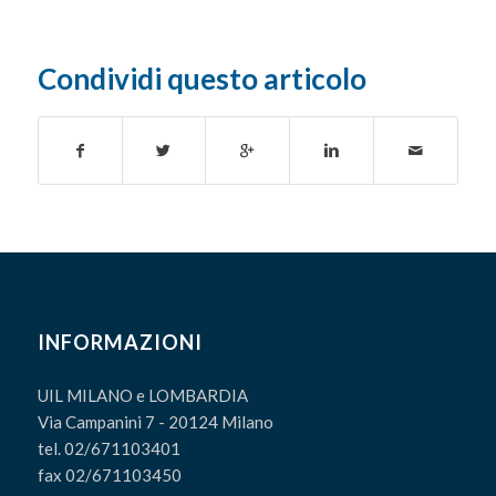
Condividi questo articolo
INFORMAZIONI
UIL MILANO e LOMBARDIA
Via Campanini 7 - 20124 Milano
tel. 02/671103401
fax 02/671103450