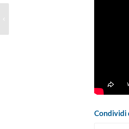
Corona Virus. Decreto
Cura Italia: da INPS le
informazioni su congedi
parentali...
Condividi 