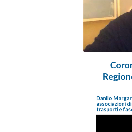
Coron
Region
Danilo Margari
associazioni d
trasporti e fas