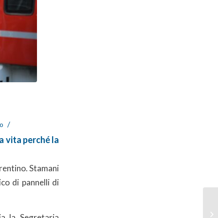
/
ro
vita perché la
 Trentino. Stamani
co di pannelli di
a la Segretaria