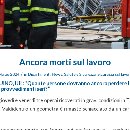
Ancora morti sul lavoro
/
Marzo 2024
in
Dipartimenti
,
News
,
Salute e Sicurezza
,
Sicurezza sul lavo
O, UIL: “Quante persone dovranno ancora perdere la 
a provvedimenti seri?”
iovedì e venerdì tre operai ricoverati in gravi condizioni in
i Valdidentro un geometra è rimasto schiacciato da un cari
ll’ennesimo morto sul lavoro nel nostro paese
– evidenzi