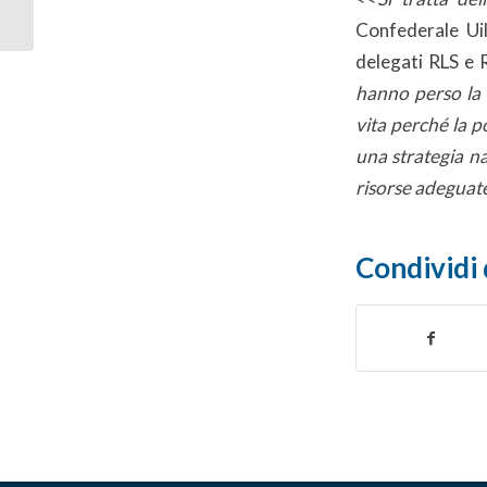
la salute e sicurezza
Confederale Ui
delegati RLS e 
hanno perso la 
vita perché la 
una strategia n
risorse adeguate 
Condividi 