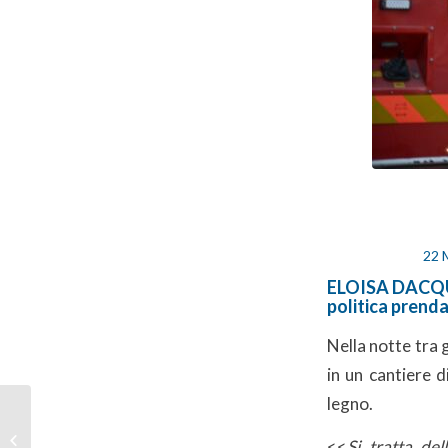
22 
ELOISA DACQUIN
politica prend
Nella notte tra g
in un cantiere d
legno.
Da Firenze il Patto per
<<
Si tratta de