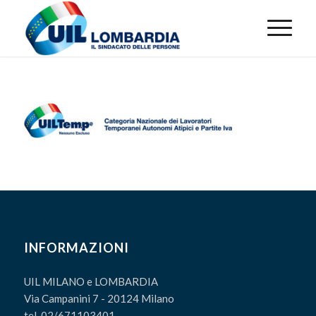
INFORMAZIONI
UIL MILANO e LOMBARDIA
Via Campanini 7 - 20124 Milano
tel. 02/671103401