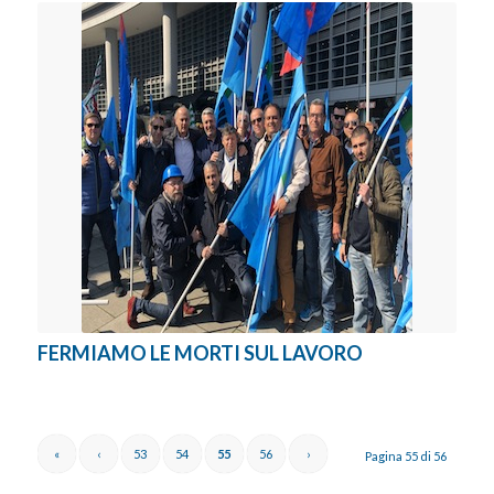
FERMIAMO LE MORTI SUL LAVORO
«
‹
53
54
55
56
›
Pagina 55 di 56