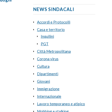
NEWS SINDACALI
Accordi e Protocolli
Casa e territorio
Inquilini
PGT
Città Metropolitana
Corona virus
Cultura
Dipartimenti
Giovani
Immigrazione
Internazionale
Lavoro temporaneo e atipico
Mobbing e stalking