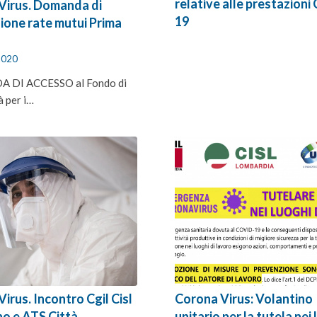
relative alle prestazion
Virus. Domanda di
19
ione rate mutui Prima
2020
DI ACCESSO al Fondo di
̀ per i…
irus. Incontro Cgil Cisl
Corona Virus: Volantino
no e ATS Città
unitario per la tutela nei