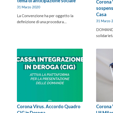
tema di anticipazione sociale
Corona 
31 Marzo 2020
sospens
Casa
La Convenzione ha per oggetto la
31 Marzo 
definizione di una procedura…
DOMANDA 
solidarieta
Corona Virus. Accordo Quadro
Corona V
CIG in Deroga
Uil Mila