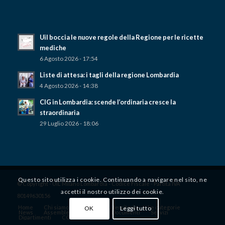
Uil boccia le nuove regole della Regione per le ricette
mediche
6 Agosto 2026 - 17:54
Liste di attesa: i tagli della regione Lombardia
4 Agosto 2026 - 14:38
CIG in Lombardia: scende l’ordinaria cresce la
straordinaria
29 Luglio 2026 - 18:06
Questo sito utilizza i cookie. Continuando a navigare nel sito, ne
© Copyright - UIL Milano Lombardia - Codice Fiscale - Partita IVA
accetti il ​​nostro utilizzo dei cookie.
80149630156
Home
Chi siamo
Dove siamo / territorio
Le categorie
OK
Leggi tutto
News
Assemblee territoriali
Documenti
Servizi
Dipartimenti
CONVENZIONI UIL