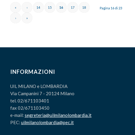
«
‹
14
15
16
17
18
Pagina 16 di 23
›
»
INFORMAZIONI
UIL MILANO e LOMBARDIA
Via Campanini 7 - 20124 Milano
tel. 02/671103401
fax 02/671103450
e-mail:
segreteria@uilmilanolombardia.it
PEC:
uilmilanolombardia@pec.it